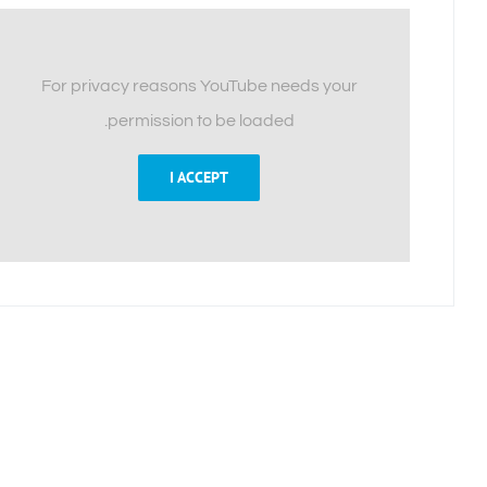
For privacy reasons YouTube needs your
permission to be loaded.
I ACCEPT