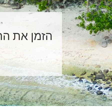
הז
הזמן את ה