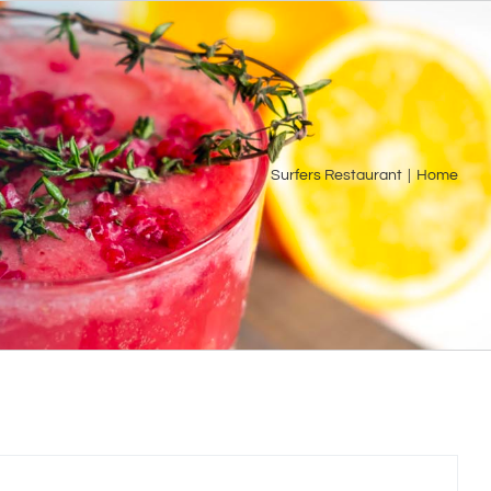
Ski
t
conten
Surfers Restaurant
|
Home