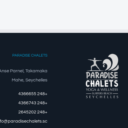
PARADISE CHALETS
Anse Parnel, Takamaka
Mahe, Seychelles
+248 4366655
+248 4366743
+248 2645202
nfo@paradisechalets.sc