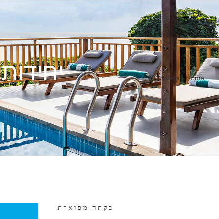
Ski
t
conten
יחידות 
Chalets
|
Home
בקתה מפוארת