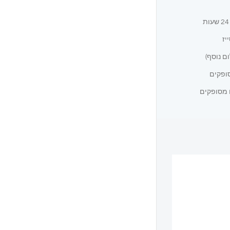
יז
ם נוסף)
ופקים
 מסופקים