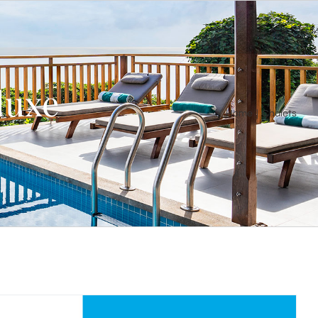
luxe
Home
|
Chalets