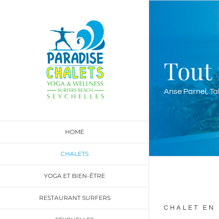
Skip
to
content
Tout 
Anse Parnel, T
HOME
CHALETS
YOGA ET BIEN-ÊTRE
RESTAURANT SURFERS
CHALET EN