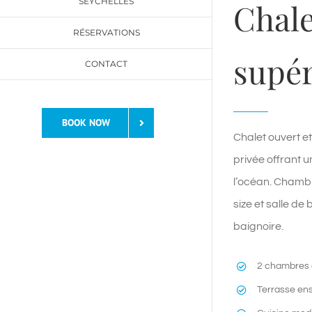
SEYCHELLES
Chale
RÉSERVATIONS
supér
CONTACT
BOOK NOW
Chalet ouvert e
privée offrant 
l’océan. Chambre
size et salle de
baignoire.
2 chambres a
Terrasse enso