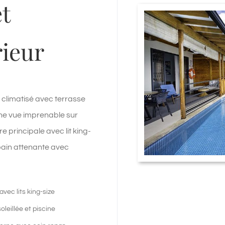
t
ieur
t climatisé avec terrasse
une vue imprenable sur
 principale avec lit king-
 bain attenante avec
vec lits king-size
leillée et piscine