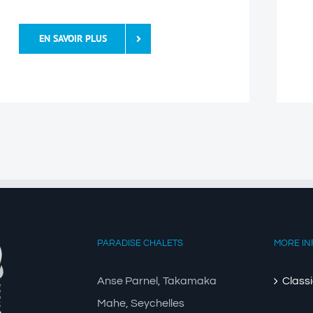
EN SAVOIR PLUS
PARADISE CHALETS
MORE IN
Anse Parnel, Takamaka
Class
Mahe, Seychelles