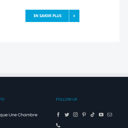
EN SAVOIR PLUS
FO
FOLLOW US
ique Une Chambre